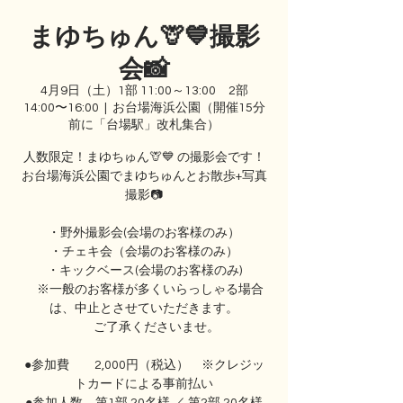
まゆちゅん🦒💙撮影
会📸
4月9日（土）1部 11:00～13:00 2部
14:00〜16:00
  |  
お台場海浜公園（開催15分
前に「台場駅」改札集合）
人数限定！まゆちゅん🦒💙 の撮影会です！
お台場海浜公園でまゆちゅんとお散歩+写真
撮影📷
・野外撮影会(会場のお客様のみ）
・チェキ会（会場のお客様のみ）
・キックベース(会場のお客様のみ)
※一般のお客様が多くいらっしゃる場合
は、中止とさせていただきます。
ご了承くださいませ。
●参加費 2,000円（税込） ※クレジッ
トカードによる事前払い